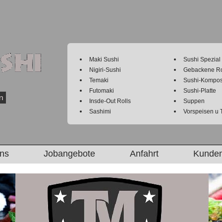
Maki Sushi
Sushi Spezial
Nigiri-Sushi
Gebackene Ro
Temaki
Sushi-Kompos
Futomaki
Sushi-Platte
Insde-Out Rolls
Suppen
Sashimi
Vorspeisen u 
uns
Jobangebote
Anfahrt
Kunden