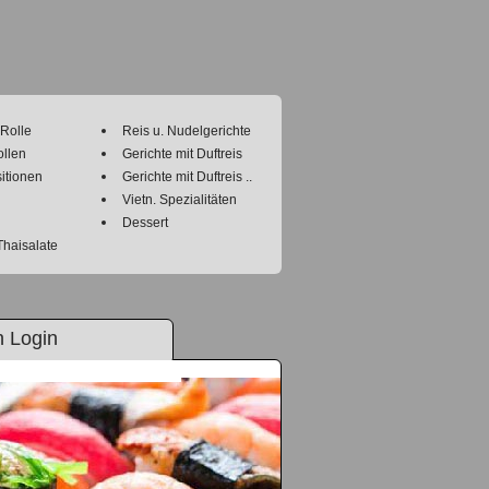
 Rolle
Reis u. Nudelgerichte
llen
Gerichte mit Duftreis
itionen
Gerichte mit Duftreis ..
Vietn. Spezialitäten
Dessert
Thaisalate
 Login