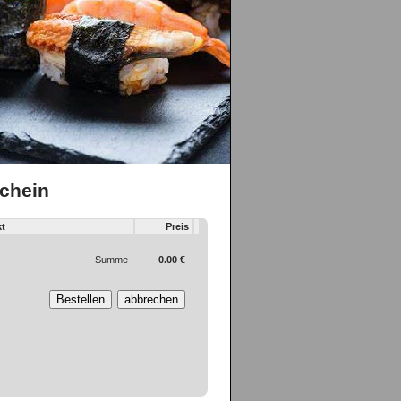
schein
t
Preis
Summe
0.00 €