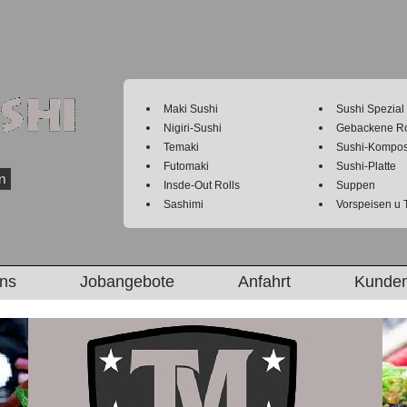
Maki Sushi
Sushi Spezial
Nigiri-Sushi
Gebackene Ro
Temaki
Sushi-Kompos
Futomaki
Sushi-Platte
Insde-Out Rolls
Suppen
Sashimi
Vorspeisen u 
uns
Jobangebote
Anfahrt
Kunden