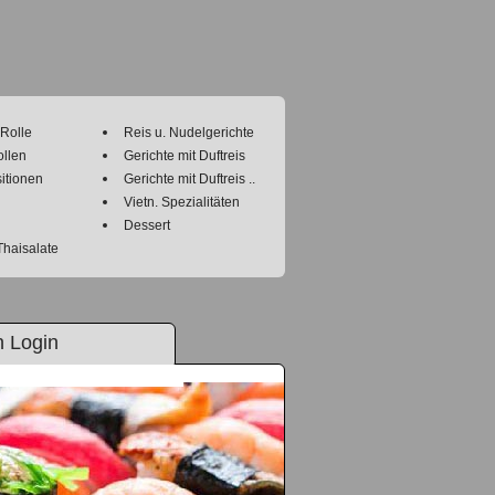
 Rolle
Reis u. Nudelgerichte
llen
Gerichte mit Duftreis
itionen
Gerichte mit Duftreis ..
Vietn. Spezialitäten
Dessert
Thaisalate
 Login