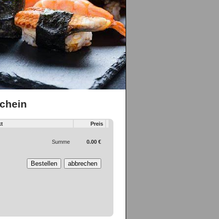
schein
t
Preis
Summe
0.00 €